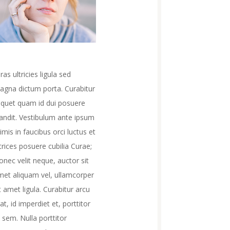
ras ultricies ligula sed
agna dictum porta. Curabitur
liquet quam id dui posuere
landit. Vestibulum ante ipsum
imis in faucibus orci luctus et
trices posuere cubilia Curae;
onec velit neque, auctor sit
met aliquam vel, ullamcorper
t amet ligula. Curabitur arcu
at, id imperdiet et, porttitor
 sem. Nulla porttitor