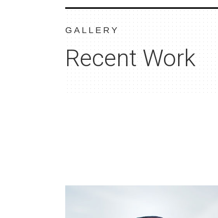
GALLERY
Recent Work