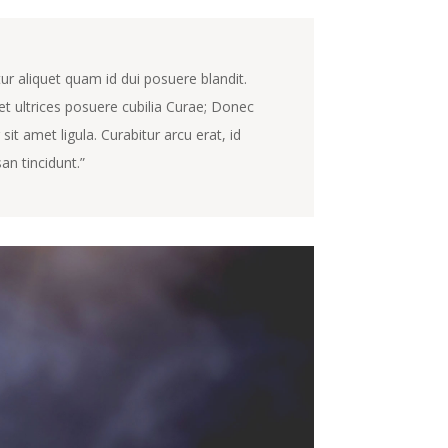
tur aliquet quam id dui posuere blandit.
et ultrices posuere cubilia Curae; Donec
sit amet ligula. Curabitur arcu erat, id
an tincidunt.”