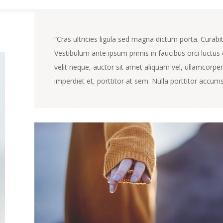
“Cras ultricies ligula sed magna dictum porta. Curabi
Vestibulum ante ipsum primis in faucibus orci luctus 
velit neque, auctor sit amet aliquam vel, ullamcorper 
imperdiet et, porttitor at sem. Nulla porttitor accums